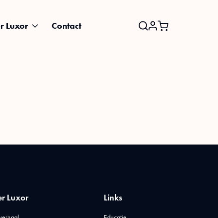
r Luxor
Contact
Search
for:
r Luxor
Links
verhaal
Educatie