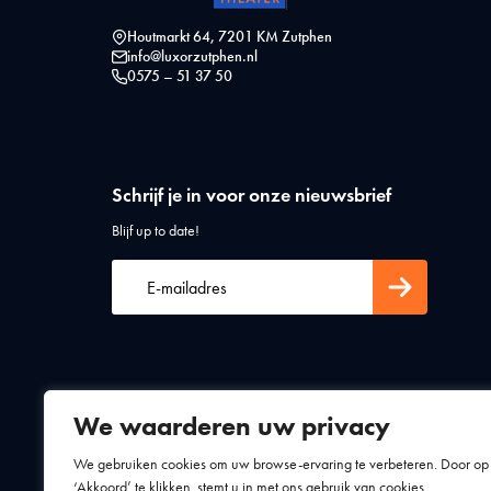
Houtmarkt 64, 7201 KM Zutphen
info@luxorzutphen.nl
0575 – 51 37 50
Schrijf je in voor onze nieuwsbrief
Blijf up to date!
We waarderen uw privacy
Algemene voorwaarden
Privacy statement
We gebruiken cookies om uw browse-ervaring te verbeteren. Door op
‘Akkoord’ te klikken, stemt u in met ons gebruik van cookies.