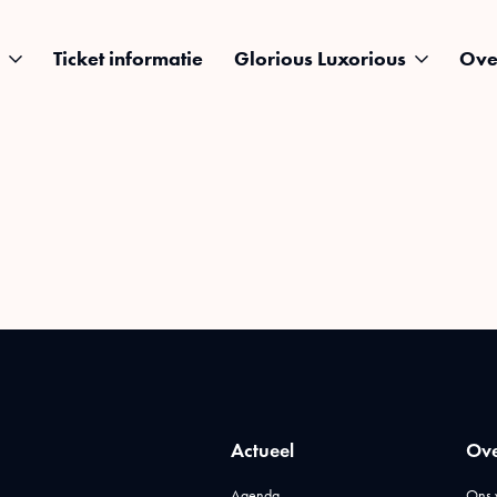
Ticket informatie
Glorious Luxorious
Ove
Actueel
Ove
Agenda
Ons 