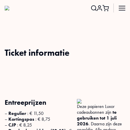
Search
for:
Ticket informatie
Entreeprijzen
Deze papieren Luxor
cadeaubonnen zijn
te
–
Regulier
: € 11,50
gebruiken tot 1 juli
–
Kortingspas
: € 8,75
2026
. Daarna zijn deze
–
CJP
: € 8,25
ongeldig. Alle andere