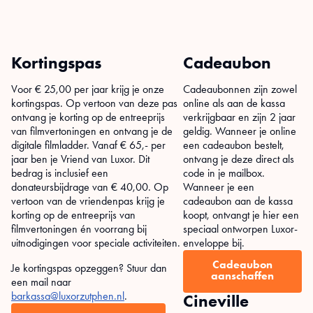
Kortingspas
Cadeaubon
Voor € 25,00 per jaar krijg je onze
Cadeaubonnen zijn zowel
kortingspas. Op vertoon van deze pas
online als aan de kassa
ontvang je korting op de entreeprijs
verkrijgbaar en zijn 2 jaar
van filmvertoningen en ontvang je de
geldig. Wanneer je online
digitale filmladder. Vanaf € 65,- per
een cadeaubon bestelt,
jaar ben je Vriend van Luxor. Dit
ontvang je deze direct als
bedrag is inclusief een
code in je mailbox.
donateursbijdrage van € 40,00. Op
Wanneer je een
vertoon van de vriendenpas krijg je
cadeaubon aan de kassa
korting op de entreeprijs van
koopt, ontvangt je hier een
filmvertoningen én voorrang bij
speciaal ontworpen Luxor-
uitnodigingen voor speciale activiteiten.
enveloppe bij.
Cadeaubon
Je kortingspas opzeggen? Stuur dan
aanschaffen
een mail naar
barkassa@luxorzutphen.nl
.
Cineville