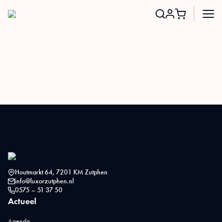
Search
for:
Houtmarkt 64, 7201 KM Zutphen
info@luxorzutphen.nl
0575 – 51 37 50
Actueel
Agenda