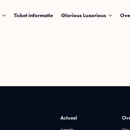
Ticket informatie
Glorious Luxorious
Ove
Actueel
Ove
Agenda
Ons 