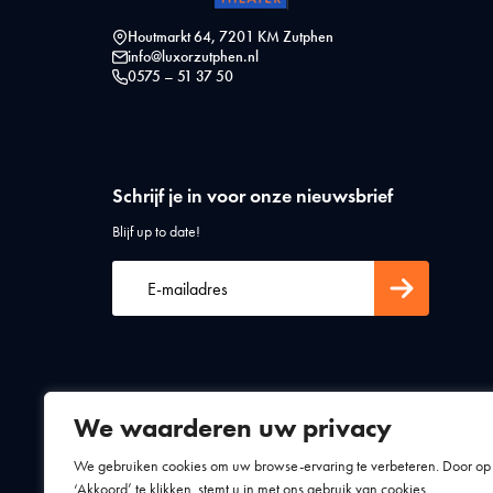
Houtmarkt 64, 7201 KM Zutphen
info@luxorzutphen.nl
0575 – 51 37 50
Schrijf je in voor onze nieuwsbrief
Blijf up to date!
We waarderen uw privacy
Algemene voorwaarden
Privacy statement
We gebruiken cookies om uw browse-ervaring te verbeteren. Door op
‘Akkoord’ te klikken, stemt u in met ons gebruik van cookies.