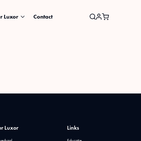
r Luxor
Contact
Search
for:
r Luxor
Links
verhaal
Educatie