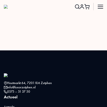
Search
for:
Houtmarkt 64, 7201 KM Zutphen
info@luxorzutphen.nl
0575 – 51 37 50
Actueel
Agenda