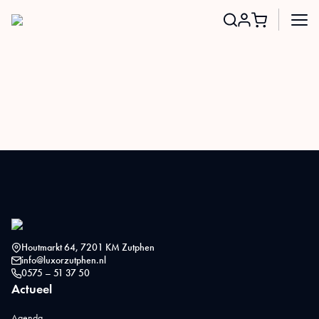
Search
for:
Houtmarkt 64, 7201 KM Zutphen
info@luxorzutphen.nl
0575 – 51 37 50
Actueel
Agenda