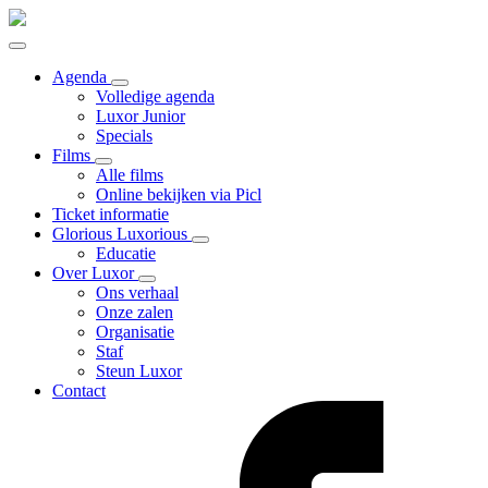
Agenda
Volledige agenda
Luxor Junior
Specials
Films
Alle films
Online bekijken via Picl
Ticket informatie
Glorious Luxorious
Educatie
Over Luxor
Ons verhaal
Onze zalen
Organisatie
Staf
Steun Luxor
Contact