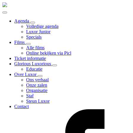
Agenda
Volledige agenda
Luxor Junior
Specials
Films
Alle films
Online bekijken via Picl
Ticket informatie
Glorious Luxorious
Educatie
Over Luxor
Ons verhaal
Onze zalen
Organisatie
Staf
Steun Luxor
Contact