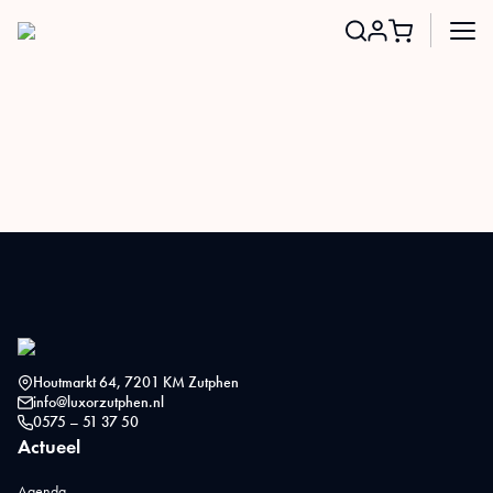
Search
for:
Houtmarkt 64, 7201 KM Zutphen
info@luxorzutphen.nl
0575 – 51 37 50
Actueel
Agenda