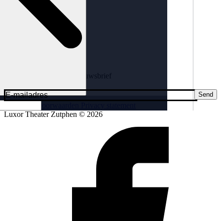
Links
Educatie
Glorious Luxorious
Kassa informatie
Steun Luxor
Contact
Schrijf je in voor onze nieuwsbrief
Blijf up to date!
Send
Algemene voorwaarden
Privacy statement
Luxor Theater Zutphen © 2026