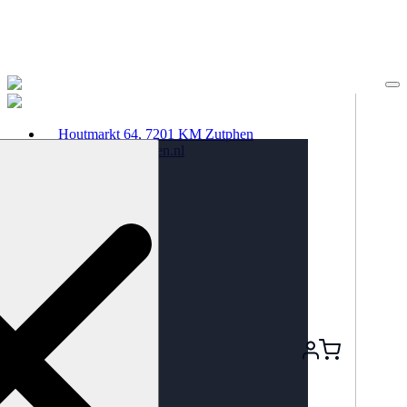
Houtmarkt 64, 7201 KM Zutphen
info@luxorzutphen.nl
0575 – 51 37 50
Actueel
Agenda
Films
Verwacht
Specials
Over Luxor
Ons verhaal
Onze zalen
Organisatie
Staf