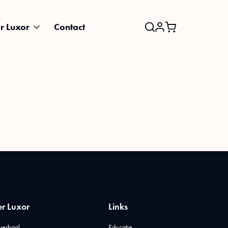
r Luxor
Contact
Search
for:
r Luxor
Links
verhaal
Educatie