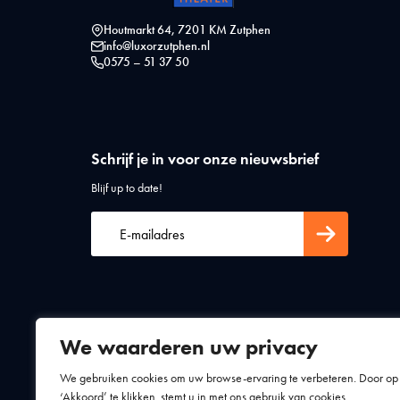
Houtmarkt 64, 7201 KM Zutphen
info@luxorzutphen.nl
0575 – 51 37 50
Schrijf je in voor onze nieuwsbrief
Blijf up to date!
We waarderen uw privacy
Algemene voorwaarden
Privacy statement
We gebruiken cookies om uw browse-ervaring te verbeteren. Door op
‘Akkoord’ te klikken, stemt u in met ons gebruik van cookies.