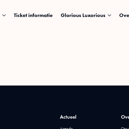
Ticket informatie
Glorious Luxorious
Ove
Actueel
Ove
Agenda
Ons 