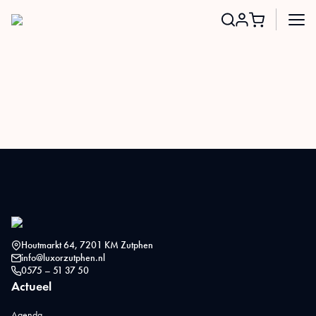
Search
for:
Houtmarkt 64, 7201 KM Zutphen
info@luxorzutphen.nl
0575 – 51 37 50
Actueel
Agenda