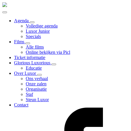
Agenda
Volledige agenda
Luxor Junior
Specials
Films
Alle films
Online bekijken via Picl
Ticket informatie
Glorious Luxorious
Educatie
Over Luxor
Ons verhaal
Onze zalen
Organisatie
Staf
Steun Luxor
Contact