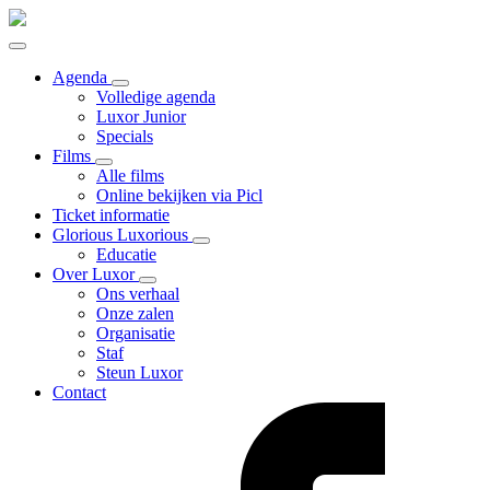
Agenda
Volledige agenda
Luxor Junior
Specials
Films
Alle films
Online bekijken via Picl
Ticket informatie
Glorious Luxorious
Educatie
Over Luxor
Ons verhaal
Onze zalen
Organisatie
Staf
Steun Luxor
Contact