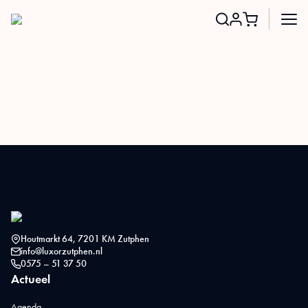
Search
for:
Houtmarkt 64, 7201 KM Zutphen
info@luxorzutphen.nl
0575 – 51 37 50
Actueel
Agenda