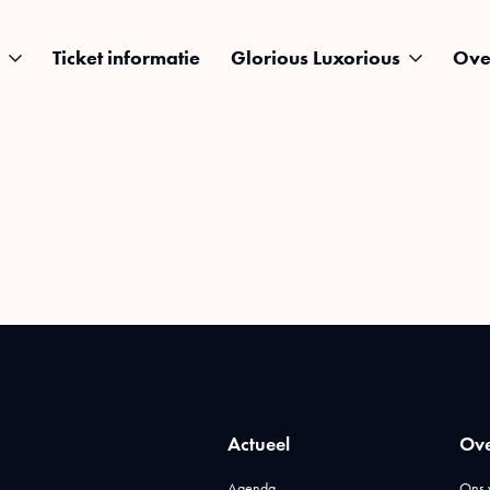
Ticket informatie
Glorious Luxorious
Ove
Actueel
Ove
Agenda
Ons 