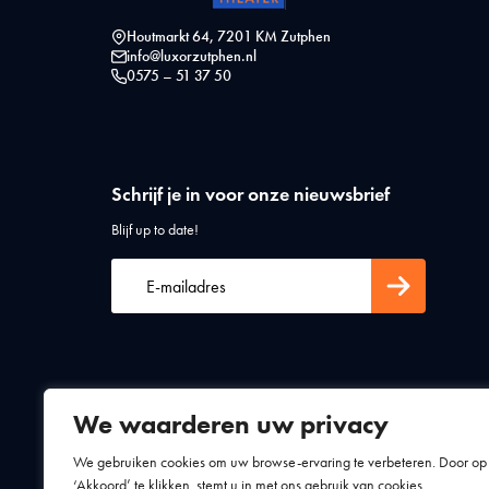
Houtmarkt 64, 7201 KM Zutphen
info@luxorzutphen.nl
0575 – 51 37 50
Schrijf je in voor onze nieuwsbrief
Blijf up to date!
We waarderen uw privacy
Algemene voorwaarden
Privacy statement
We gebruiken cookies om uw browse-ervaring te verbeteren. Door op
‘Akkoord’ te klikken, stemt u in met ons gebruik van cookies.