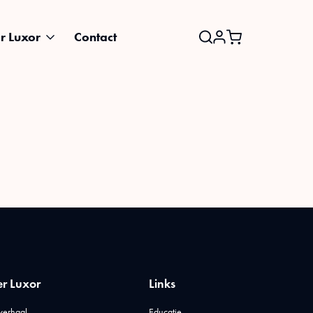
r Luxor
Contact
Search
for:
r Luxor
Links
verhaal
Educatie