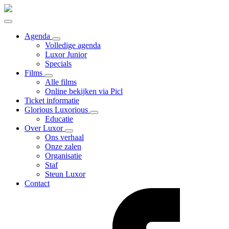
Agenda
Volledige agenda
Luxor Junior
Specials
Films
Alle films
Online bekijken via Picl
Ticket informatie
Glorious Luxorious
Educatie
Over Luxor
Ons verhaal
Onze zalen
Organisatie
Staf
Steun Luxor
Contact