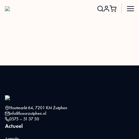
Search
for:
Houtmarkt 64, 7201 KM Zutphen
info@luxorzutphen.nl
0575 – 51 37 50
Actueel
Agenda