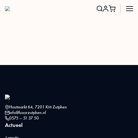
Search
for:
Houtmarkt 64, 7201 KM Zutphen
info@luxorzutphen.nl
0575 – 51 37 50
Actueel
Agenda