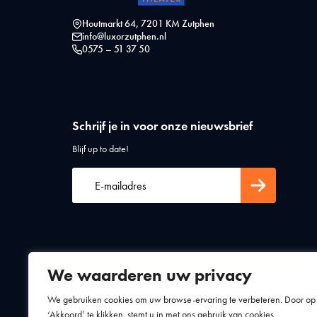
Houtmarkt 64, 7201 KM Zutphen
info@luxorzutphen.nl
0575 – 51 37 50
Schrijf je in voor onze nieuwsbrief
Blijf up to date!
We waarderen uw privacy
Algemene voorwaarden
Privacy statement
We gebruiken cookies om uw browse-ervaring te verbeteren. Door op
‘Akkoord’ te klikken, stemt u in met ons gebruik van cookies.