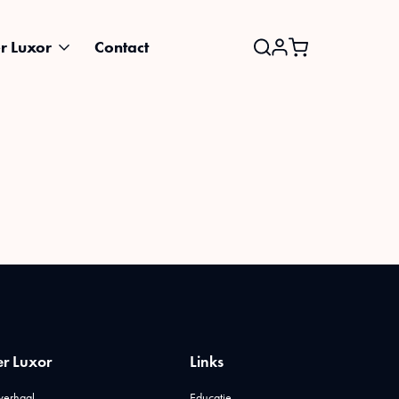
r Luxor
Contact
Search
for:
r Luxor
Links
verhaal
Educatie