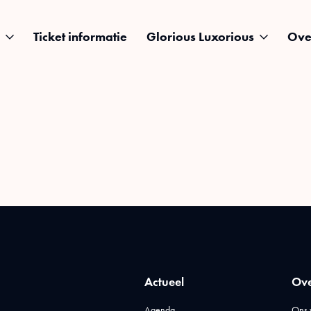
Ticket informatie
Glorious Luxorious
Ove
Actueel
Ove
Agenda
Ons 