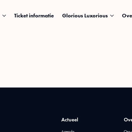
Ticket informatie
Glorious Luxorious
Ove
Actueel
Ove
Agenda
Ons 