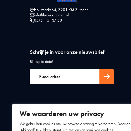
Houtmarkt 64, 7201 KM Zutphen
info@luxorzutphen.nl
0575 – 51 37 50
Schrijf je in voor onze nieuwsbrief
Blijf up to date!
We waarderen uw privacy
Algemene voorwaarden
Privacy statement
We gebruiken cookies om uw browse-ervaring te verbeteren. Door op
‘Akkoord’ te klikken, stemt u in met ons gebruik van cookies.