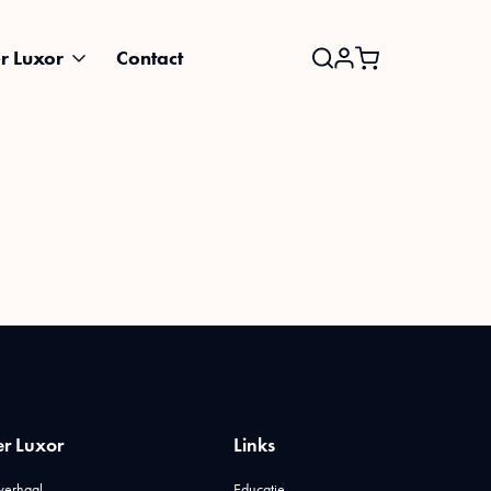
r Luxor
Contact
Search
for:
r Luxor
Links
verhaal
Educatie