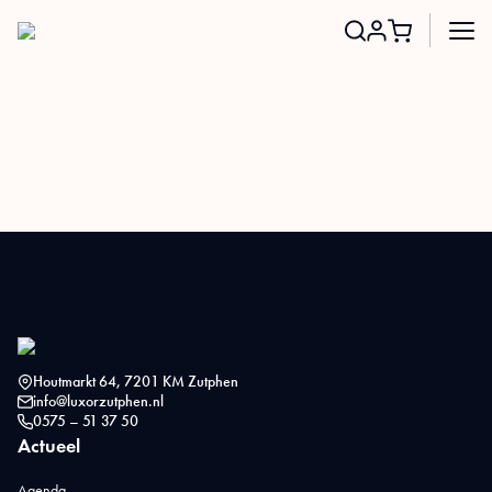
Search
for:
Houtmarkt 64, 7201 KM Zutphen
info@luxorzutphen.nl
0575 – 51 37 50
Actueel
Agenda