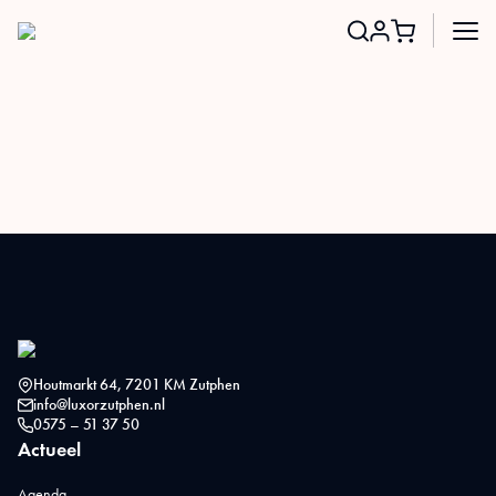
Search
for:
Houtmarkt 64, 7201 KM Zutphen
info@luxorzutphen.nl
0575 – 51 37 50
Actueel
Agenda