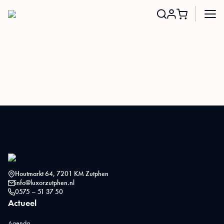
Search
for:
Houtmarkt 64, 7201 KM Zutphen
info@luxorzutphen.nl
0575 – 51 37 50
Actueel
Agenda