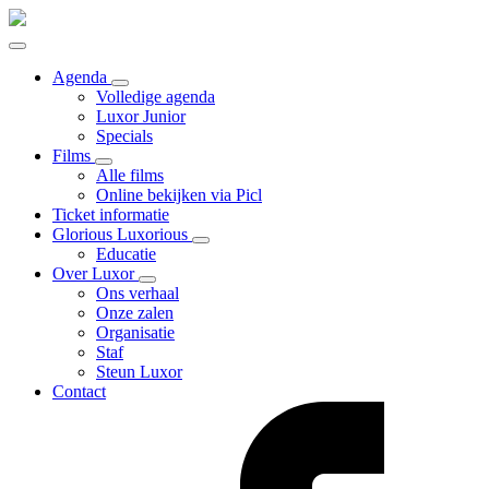
Agenda
Volledige agenda
Luxor Junior
Specials
Films
Alle films
Online bekijken via Picl
Ticket informatie
Glorious Luxorious
Educatie
Over Luxor
Ons verhaal
Onze zalen
Organisatie
Staf
Steun Luxor
Contact