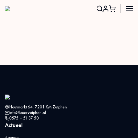
Search
for:
Houtmarkt 64, 7201 KM Zutphen
info@luxorzutphen.nl
0575 – 51 37 50
Actueel
Agenda