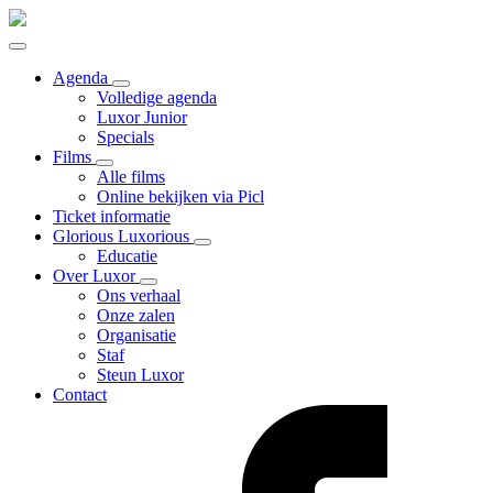
Agenda
Volledige agenda
Luxor Junior
Specials
Films
Alle films
Online bekijken via Picl
Ticket informatie
Glorious Luxorious
Educatie
Over Luxor
Ons verhaal
Onze zalen
Organisatie
Staf
Steun Luxor
Contact