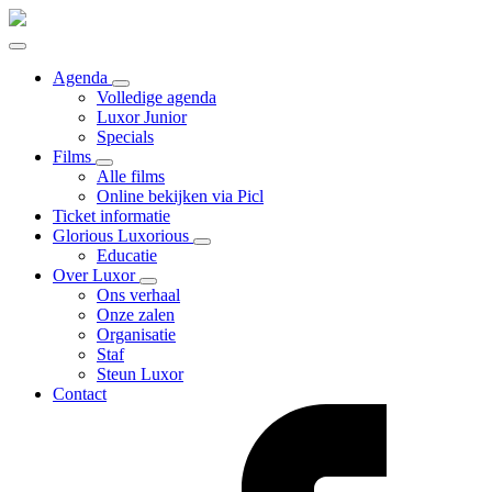
Agenda
Volledige agenda
Luxor Junior
Specials
Films
Alle films
Online bekijken via Picl
Ticket informatie
Glorious Luxorious
Educatie
Over Luxor
Ons verhaal
Onze zalen
Organisatie
Staf
Steun Luxor
Contact