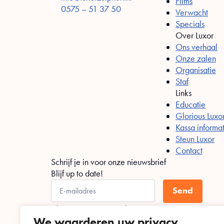
Films
0575 – 51 37 50
Verwacht
Specials
Over Luxor
Ons verhaal
Onze zalen
Organisatie
Staf
Links
Educatie
Glorious Luxo
Kassa informa
Steun Luxor
Contact
Schrijf je in voor onze nieuwsbrief
Blijf up to date!
Send
Algemene voorwaarden
Privacy statement
We waarderen uw privacy