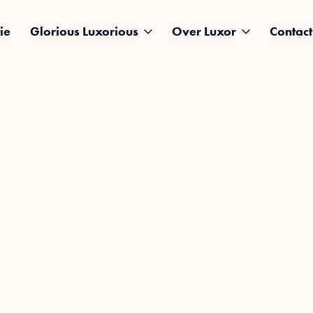
ie
Glorious Luxorious
Over Luxor
Contact