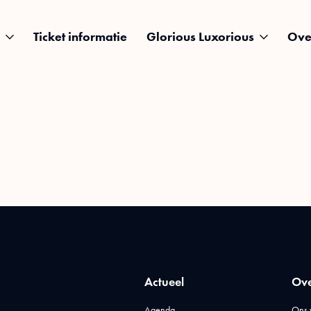
Ticket informatie
Glorious Luxorious
Ove
Actueel
Ove
Agenda
Ons 