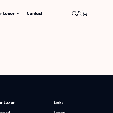
r Luxor
Contact
Search
for:
r Luxor
Links
verhaal
Educatie