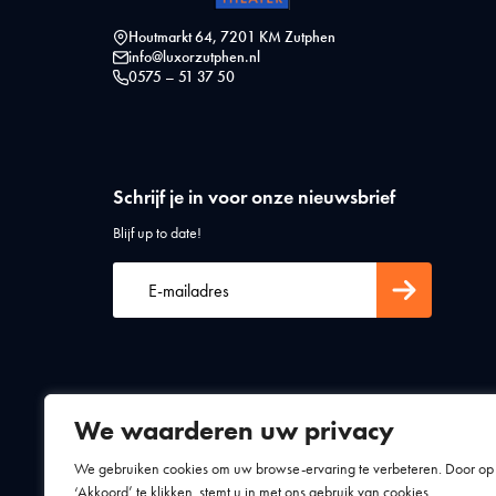
Houtmarkt 64, 7201 KM Zutphen
info@luxorzutphen.nl
0575 – 51 37 50
Schrijf je in voor onze nieuwsbrief
Blijf up to date!
We waarderen uw privacy
Algemene voorwaarden
Privacy statement
We gebruiken cookies om uw browse-ervaring te verbeteren. Door op
‘Akkoord’ te klikken, stemt u in met ons gebruik van cookies.