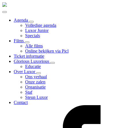
Agenda
Volledige agenda
Luxor Junior
Specials
Films
Alle films
Online bekijken via Picl
Ticket informatie
Glorious Luxorious
Educatie
Over Luxor
Ons verhaal
Onze zalen
Organisatie
Staf
Steun Luxor
Contact