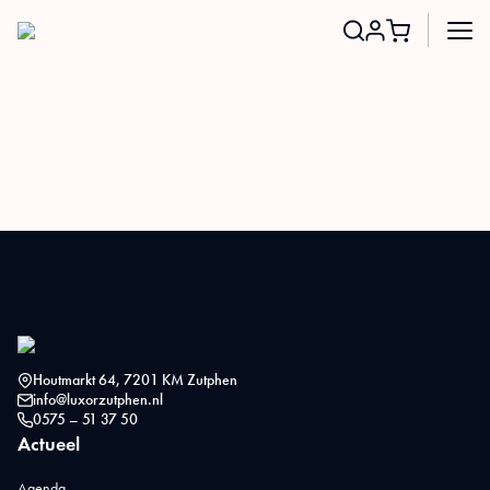
Search
for:
Houtmarkt 64, 7201 KM Zutphen
info@luxorzutphen.nl
0575 – 51 37 50
Actueel
Agenda