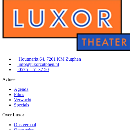
Houtmarkt 64, 7201 KM Zutphen
info@luxorzutphen.nl
0575 – 51 37 50
Actueel
Agenda
Films
Verwacht
Specials
Over Luxor
Ons verhaal
Onze zalen