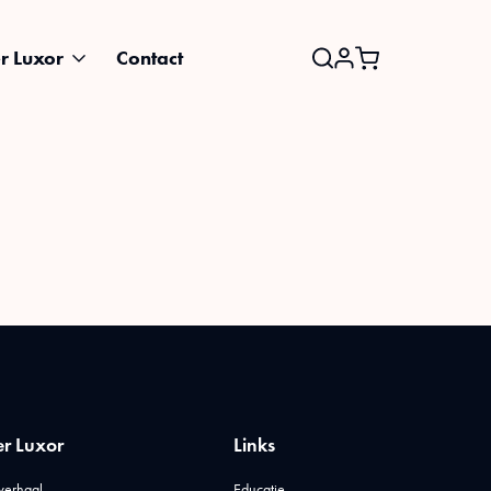
r Luxor
Contact
Search
for:
r Luxor
Links
verhaal
Educatie