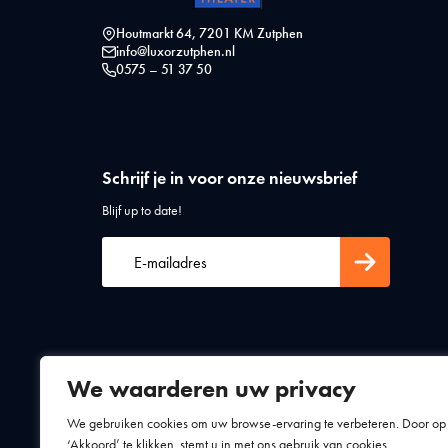
Houtmarkt 64, 7201 KM Zutphen
info@luxorzutphen.nl
0575 – 51 37 50
Schrijf je in voor onze nieuwsbrief
Blijf up to date!
We waarderen uw privacy
Algemene voorwaarden
Privacy statement
We gebruiken cookies om uw browse-ervaring te verbeteren. Door op
‘Akkoord’ te klikken, stemt u in met ons gebruik van cookies.