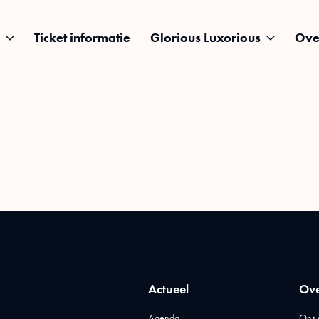
Ticket informatie
Glorious Luxorious
Ove
Actueel
Ove
Agenda
Ons 