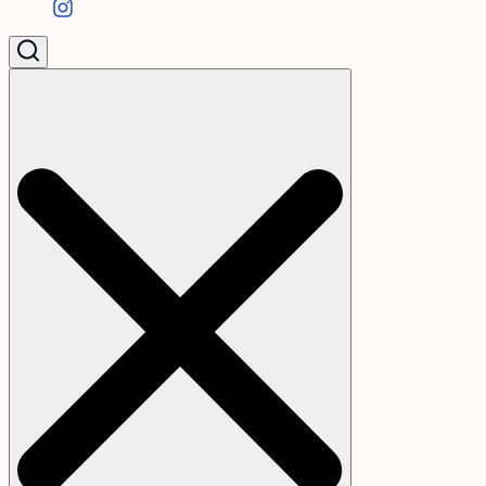
Search
for: