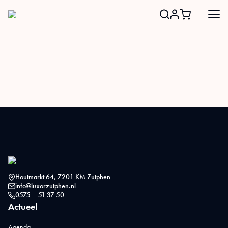
Search
for:
Houtmarkt 64, 7201 KM Zutphen
info@luxorzutphen.nl
0575 – 51 37 50
Actueel
Agenda