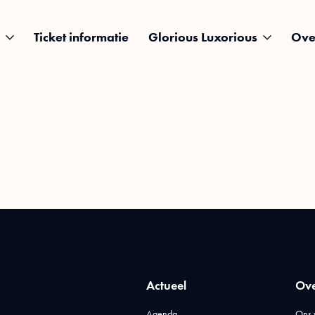
Ticket informatie
Glorious Luxorious
Ove
Actueel
Ove
Agenda
Ons 