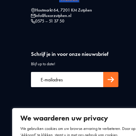
Houtmarkt 64, 7201 KM Zutphen
info@luxorzutphen.nl
0575 – 51 37 50
Schrijf je in voor onze nieuwsbrief
Blijf up to date!
We waarderen uw privacy
Algemene voorwaarden
Privacy statement
We gebruiken cookies om uw browse-ervaring te verbeteren. Door op
‘Akkoord’ te klikken, stemt u in met ons gebruik van cookies.