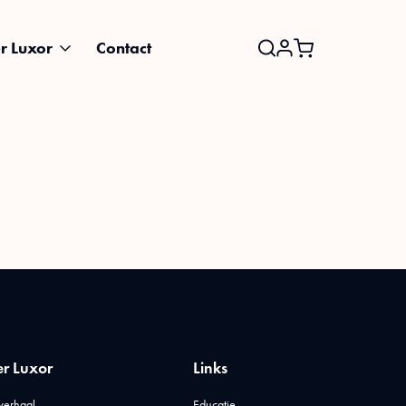
r Luxor
Contact
Search
for:
r Luxor
Links
verhaal
Educatie