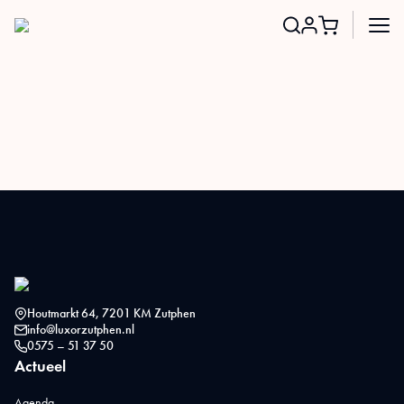
Search
for:
Houtmarkt 64, 7201 KM Zutphen
info@luxorzutphen.nl
0575 – 51 37 50
Actueel
Agenda