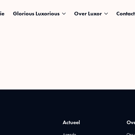
ie
Glorious Luxorious
Over Luxor
Contact
Actueel
Ove
Agenda
Ons 