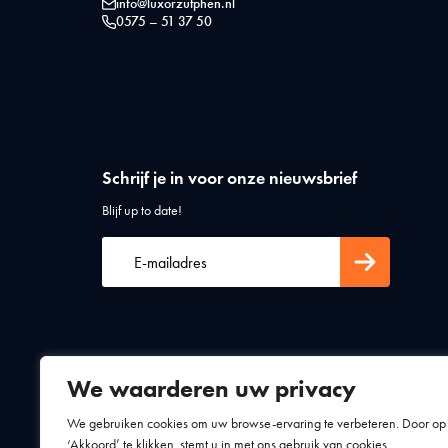
info@luxorzutphen.nl
0575 – 51 37 50
Schrijf je in voor onze nieuwsbrief
Blijf up to date!
We waarderen uw privacy
Algemene voorwaarden
Privacy statement
We gebruiken cookies om uw browse-ervaring te verbeteren. Door op
‘Akkoord’ te klikken, stemt u in met ons gebruik van cookies.