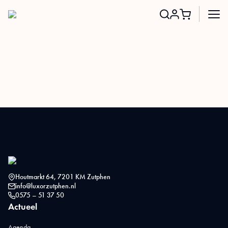
Search
for:
Houtmarkt 64, 7201 KM Zutphen
info@luxorzutphen.nl
0575 – 51 37 50
Actueel
Agenda