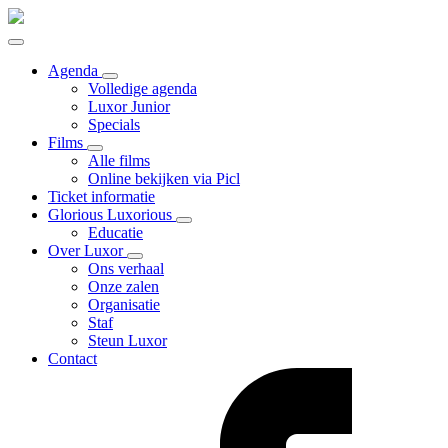
Agenda
Volledige agenda
Luxor Junior
Specials
Films
Alle films
Online bekijken via Picl
Ticket informatie
Glorious Luxorious
Educatie
Over Luxor
Ons verhaal
Onze zalen
Organisatie
Staf
Steun Luxor
Contact