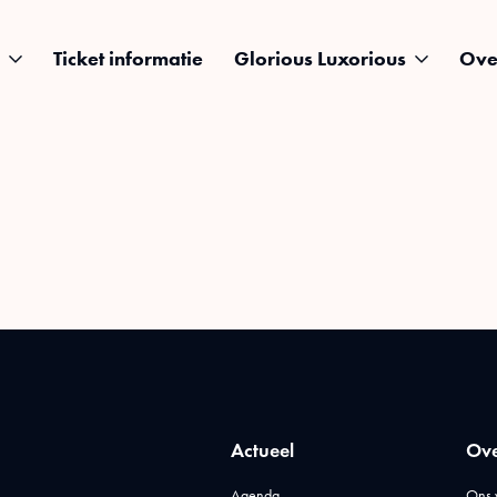
Ticket informatie
Glorious Luxorious
Ove
Actueel
Ove
Agenda
Ons 