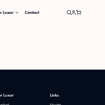
r Luxor
Contact
Search
for:
r Luxor
Links
verhaal
Educatie