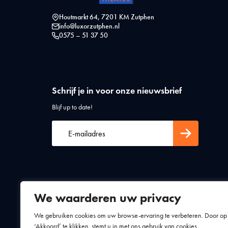
Houtmarkt 64, 7201 KM Zutphen
info@luxorzutphen.nl
0575 – 51 37 50
Schrijf je in voor onze nieuwsbrief
Blijf up to date!
We waarderen uw privacy
Algemene voorwaarden
Privacy statement
We gebruiken cookies om uw browse-ervaring te verbeteren. Door op
‘Akkoord’ te klikken, stemt u in met ons gebruik van cookies.