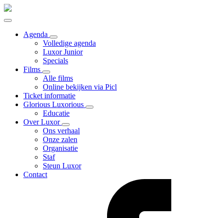
Agenda
Volledige agenda
Luxor Junior
Specials
Films
Alle films
Online bekijken via Picl
Ticket informatie
Glorious Luxorious
Educatie
Over Luxor
Ons verhaal
Onze zalen
Organisatie
Staf
Steun Luxor
Contact