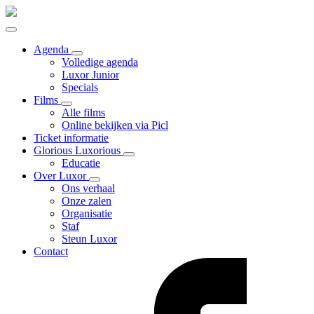
Agenda
Volledige agenda
Luxor Junior
Specials
Films
Alle films
Online bekijken via Picl
Ticket informatie
Glorious Luxorious
Educatie
Over Luxor
Ons verhaal
Onze zalen
Organisatie
Staf
Steun Luxor
Contact