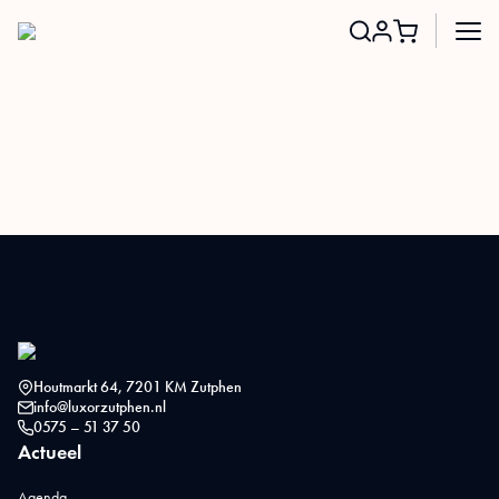
Search
for:
Houtmarkt 64, 7201 KM Zutphen
info@luxorzutphen.nl
0575 – 51 37 50
Actueel
Agenda