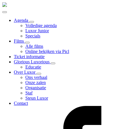
Agenda
Volledige agenda
Luxor Junior
Specials
Films
Alle films
Online bekijken via Picl
Ticket informatie
Glorious Luxorious
Educatie
Over Luxor
Ons verhaal
Onze zalen
Organisatie
Staf
Steun Luxor
Contact