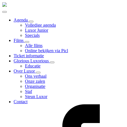
Agenda
Volledige agenda
Luxor Junior
Specials
Films
Alle films
Online bekijken via Picl
Ticket informatie
Glorious Luxorious
Educatie
Over Luxor
Ons verhaal
Onze zalen
Organisatie
Staf
Steun Luxor
Contact