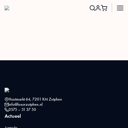
Search
for:
Houtmarkt 64, 7201 KM Zutphen
info@luxorzutphen.nl
0575 – 51 37 50
Actueel
Agenda