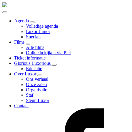
Agenda
Volledige agenda
Luxor Junior
Specials
Films
Alle films
Online bekijken via Picl
Ticket informatie
Glorious Luxorious
Educatie
Over Luxor
Ons verhaal
Onze zalen
Organisatie
Staf
Steun Luxor
Contact