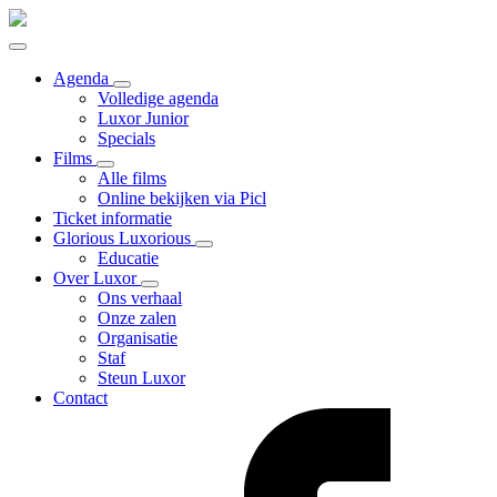
Agenda
Volledige agenda
Luxor Junior
Specials
Films
Alle films
Online bekijken via Picl
Ticket informatie
Glorious Luxorious
Educatie
Over Luxor
Ons verhaal
Onze zalen
Organisatie
Staf
Steun Luxor
Contact